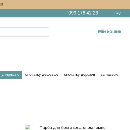
ї!
099 178 42 26
Вхід
Мій кошик
опулярністю
спочатку дешевше
спочатку дорожчі
за назвою