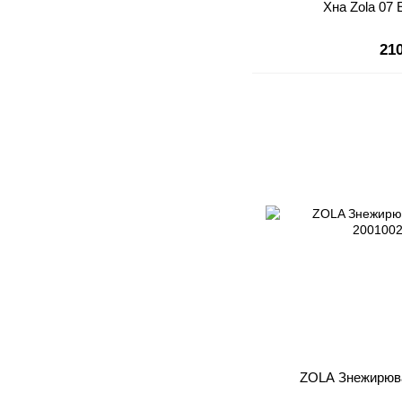
Хна Zola 07 
21
ZOLA Знежирюва