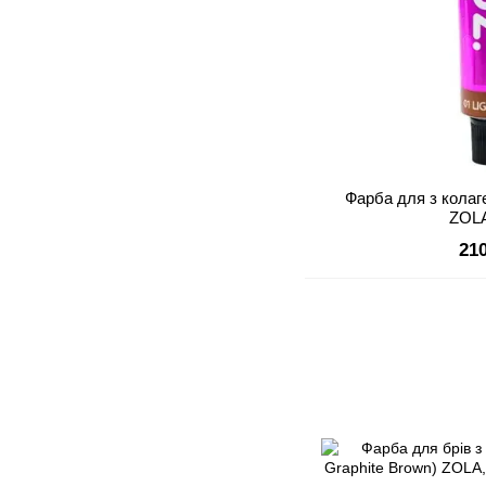
Фарба для з колаге
ZOL
21