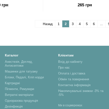
0 грн
265 грн
Назад
1
2
3
4
5
6
...
Каталог
Клієнтам
Анестезія, Догляд,
Вхід до кабінету
Антисептики
Про нас
Машинки для татуажу
Оплата і доставка
Блоки, Педалі, Кліп корди
Обмін та повернення
Картриджі
Контактна інформація
Пігменти, Ремувери
Накопичувальні знижки -3% та
Витратні матеріали
-5%
Одноразова продукція
Ми в соцмережах
Дезінфекція