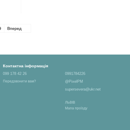
9
Вперед
Контактна інформація
099 178 42 26
0991784226
@PixelPM
Передзвонити вам?
supersevera@ukr.net
ЛЬВІВ
Мапа проїзду