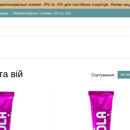
акопичувальні знижки -3% та -5% для постійних покупців. Умови акці
мація
Накопичувальні знижки -3% та -5%
та вій
за п
Сортування: