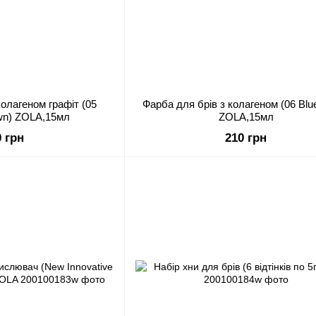
колагеном графіт (05
Фарба для брів з колагеном (06 Blue black)
own) ZOLA,15мл
ZOLA,15мл
0 грн
210 грн