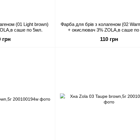
агеном (01 Light brown)
Фарба для брів з колагеном (02 War
OLA,в саше по 5мл.
+ окислювач 3% ZOLA,в саше по
0 грн
110 грн