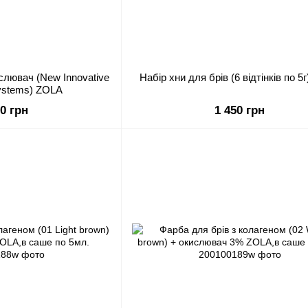
слювач (New Innovative
Набір хни для брів (6 відтінків по 5
Systems) ZOLA
50 грн
1 450 грн