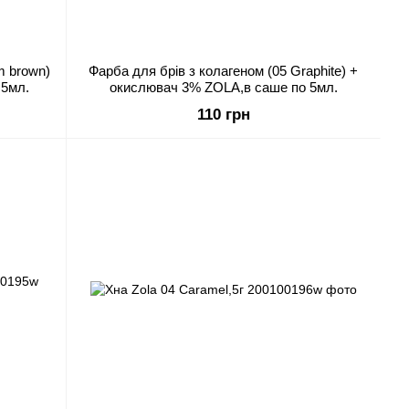
m brown)
Фарба для брів з колагеном (05 Graphite) +
 5мл.
окислювач 3% ZOLA,в саше по 5мл.
110 грн