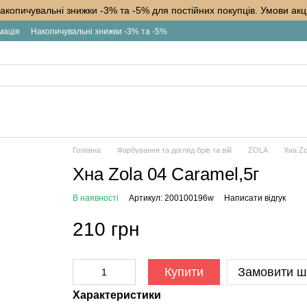
акопичувальні знижки -3% та -5% для постійних покупців. Умови акці
мація
Накопичувальні знижки -3% та -5%
Головна
Фарбування та догляд брів та вій
ZOLA
Хна Zo
Хна Zola 04 Caramel,5г
В наявності
Артикул: 200100196w
Написати відгук
210 грн
Купити
Замовити ш
Характеристики