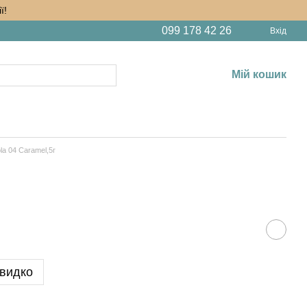
ї!
099 178 42 26
Вхід
Мій кошик
la 04 Caramel,5г
видко