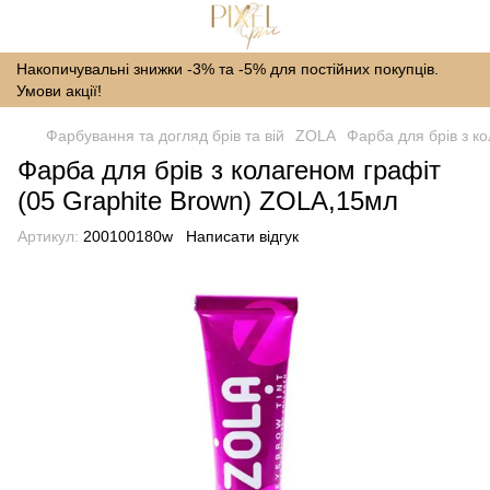
Накопичувальні знижки -3% та -5% для постійних покупців.
Умови акції!
Фарбування та догляд брів та вій
ZOLA
Фарба для брів з к
Фарба для брів з колагеном графіт
(05 Graphite Brown) ZOLA,15мл
Артикул:
200100180w
Написати відгук