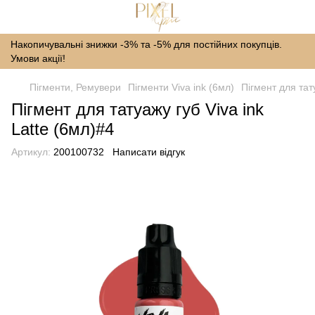
Накопичувальні знижки -3% та -5% для постійних покупців.
Умови акції!
Пігменти, Ремувери
Пігменти Viva ink (6мл)
Пігмент для тат
Пігмент для татуажу губ Viva ink
Latte (6мл)#4
Артикул:
200100732
Написати відгук