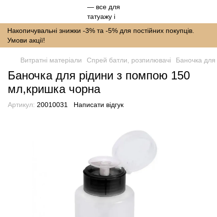
Накопичувальні знижки -3% та -5% для постійних покупців.
Умови акції!
Витратні матеріали
Спрей батли, розпилювачі
Баночка для
Баночка для рідини з помпою 150
мл,кришка чорна
Артикул:
20010031
Написати відгук