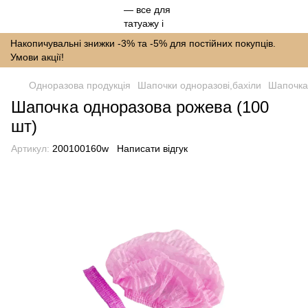
Накопичувальні знижки -3% та -5% для постійних покупців.
Умови акції!
Одноразова продукція
Шапочки одноразові,бахіли
Шапочка
Шапочка одноразова рожева (100
шт)
Артикул:
200100160w
Написати відгук