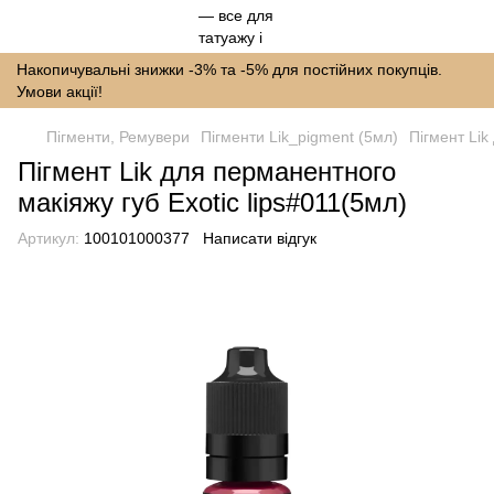
Накопичувальні знижки -3% та -5% для постійних покупців.
Умови акції!
Пігменти, Ремувери
Пігменти Lik_pigment (5мл)
Пігмент Lik
Пігмент Lik для перманентного
макіяжу губ Exotic lips#011(5мл)
Артикул:
100101000377
Написати відгук