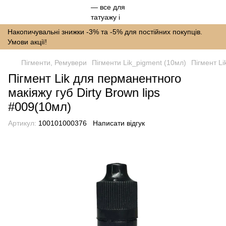
Накопичувальні знижки -3% та -5% для постійних покупців.
Умови акції!
Пігменти, Ремувери
Пігменти Lik_pigment (10мл)
Пігмент Li
Пігмент Lik для перманентного
макіяжу губ Dirty Brown lips
#009(10мл)
Артикул:
100101000376
Написати відгук