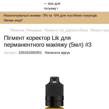
Накопичувальні знижки -3% та -5% для постійних покупців.
Умови акції!
Пігменти, Ремувери
Пігменти Lik_pigment (5мл)
Пігмент кор
Пігмент коректор Lik для
перманентного макіяжу (5мл) #3
Артикул:
100101000351
Написати відгук