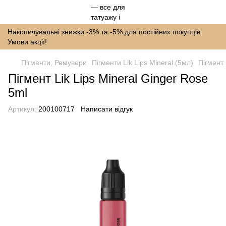
Накопичувальні знижки -3% та -5% для постійних покупців.
Умови акції!
Пігменти, Ремувери
Пігменти Lik Lips Mineral (5мл)
Пігмент 
Пігмент Lik Lips Mineral Ginger Rose
5ml
Артикул:
200100717
Написати відгук