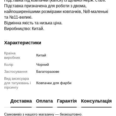
Підставка під ковпачки (капси) із щільної нерж. сталі.
Підставка призначена для роботи з двома,
найпоширенішими розмірами ковпачків, №8-маленькі
та №11-великі.
Відмінна якість та низька ціна.
Виробництво: Китай.
Характеристики
Країна
Китай
виробник
Колір
Чорний
Застосування
Багаторазове
Вид аксесуара
для татуювань і
Ковпачки для фарби
пірсингу
Доставка
Оплата
Гарантія
Консультація
Самовивіз з нашого магазину — безкоштовно.