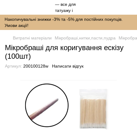
Накопичувальні знижки -3% та -5% для постійних покупців.
Умови акції!
Витратні матеріали
Мікробраші,нитки,пасти,пудра
Мікробра
Мікробраші для коригування ескізу
(100шт)
Артикул:
200100128w
Написати відгук