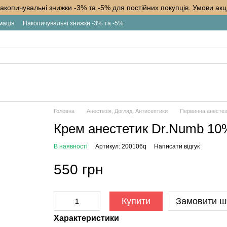
акопичувальні знижки -3% та -5% для постійних покупців. Умови акці
мація
Накопичувальні знижки -3% та -5%
Головна
Анестезія, Догляд, Антисептики
Первинна анестез
Крем анестетик Dr.Numb 10
В наявності
Артикул: 200106q
Написати відгук
550 грн
Купити
Замовити ш
Характеристики