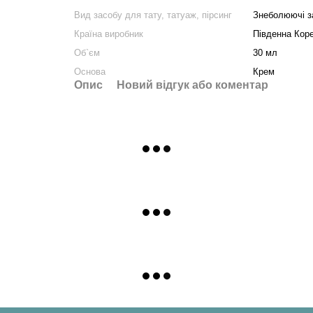
Вид засобу для тату, татуаж, пірсинг
Знеболюючі з
Країна виробник
Південна Кор
Об`єм
30 мл
Основа
Крем
Опис
Новий відгук або коментар