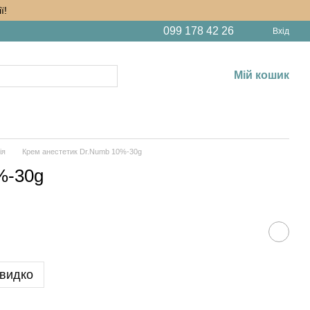
ї!
099 178 42 26
Вхід
Мій кошик
ія
Крем анестетик Dr.Numb 10%-30g
%-30g
видко