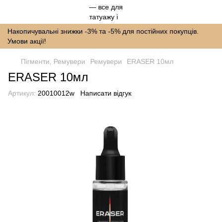
Накопичувальні знижки -3% та -5% для постійних покупців.
Умови акції!
Пігменти, Ремувери
Ремувери
ERASER 10мл
ERASER 10мл
Артикул:
20010012w
Написати відгук