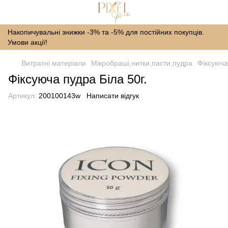
Накопичувальні знижки -3% та -5% для постійних покупців.
Умови акції!
Витратні матеріали
Мікробраші,нитки,пасти,пудра
Фіксуюча
Фіксуюча пудра Біла 50г.
Артикул:
200100143w
Написати відгук