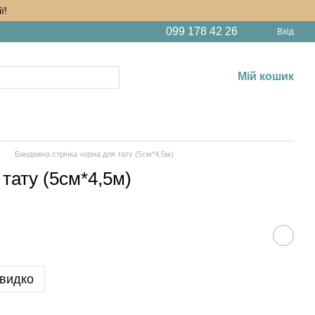
ї!
099 178 42 26
Вхід
Мій кошик
Бандажна стрічка чорна для тату (5см*4,5м)
тату (5см*4,5м)
видко