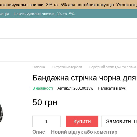
акопичувальні знижки -3% та -5% для постійних покупців. Умови акці
мація
Накопичувальні знижки -3% та -5%
Головна
Витратні матеріали
Барє'рний захист,бинти,плівка
Бандажна стрічка чорна для 
В наявності
Артикул: 20010013w
Написати відгук
50 грн
Купити
Замовити ш
Опис
Новий відгук або коментар