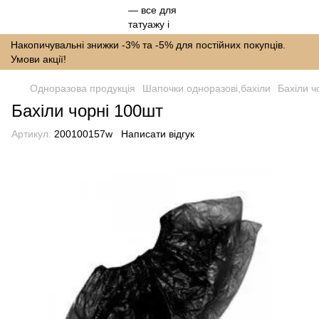
Накопичувальні знижки -3% та -5% для постійних покупців.
Умови акції!
Одноразова продукція
Шапочки одноразові,бахіли
Бахіли ч
Бахіли чорні 100шт
Артикул:
200100157w
Написати відгук