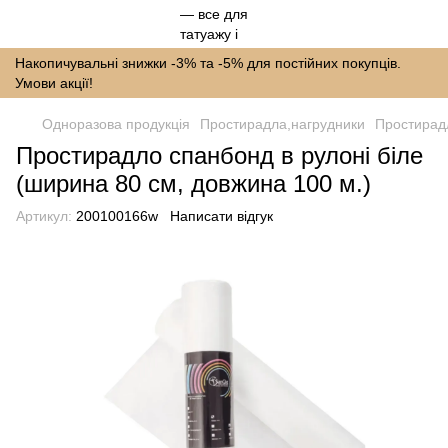
Накопичувальні знижки -3% та -5% для постійних покупців.
Умови акції!
Одноразова продукція
Простирадла,нагрудники
Простирадл
Простирадло спанбонд в рулоні біле
(ширина 80 см, довжина 100 м.)
Артикул:
200100166w
Написати відгук