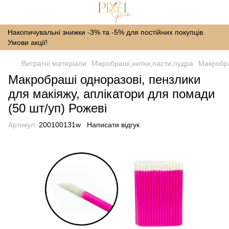
Накопичувальні знижки -3% та -5% для постійних покупців.
Умови акції!
Витратні матеріали
Мікробраші,нитки,пасти,пудра
Макробра
Макробраші одноразові, пензлики
для макіяжу, аплікатори для помади
(50 шт/уп) Рожеві
Артикул:
200100131w
Написати відгук