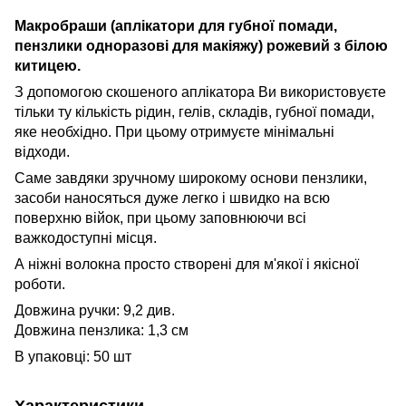
Макробраши (аплікатори для губної помади,
пензлики одноразові для макіяжу) рожевий з білою
китицею.
З допомогою скошеного аплікатора Ви використовуєте
тільки ту кількість рідин, гелів, складів, губної помади,
яке необхідно. При цьому отримуєте мінімальні
відходи.
Саме завдяки зручному широкому основи пензлики,
засоби наносяться дуже легко і швидко на всю
поверхню війок, при цьому заповнюючи всі
важкодоступні місця.
А ніжні волокна просто створені для м'якої і якісної
роботи.
Довжина ручки: 9,2 див.
Довжина пензлика: 1,3 см
В упаковці: 50 шт
Характеристики