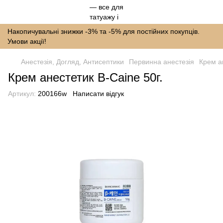
Накопичувальні знижки -3% та -5% для постійних покупців.
Умови акції!
Анестезія, Догляд, Антисептики
Первинна анестезія
Крем ан
Крем анестетик B-Caine 50г.
Артикул:
200166w
Написати відгук