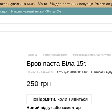
акопичувальні знижки -3% та -5% для постійних покупців. Умови акці
мація
Накопичувальні знижки -3% та -5%
Головна
Витратні матеріали
Мікробраші,нитки,пасти,пудра
Бров паста Біла 15г.
Немає в наявності
Артикул: 200100141w
Написати відг
250 грн
Повідомити, коли з'явиться
Новий відгук або коментар