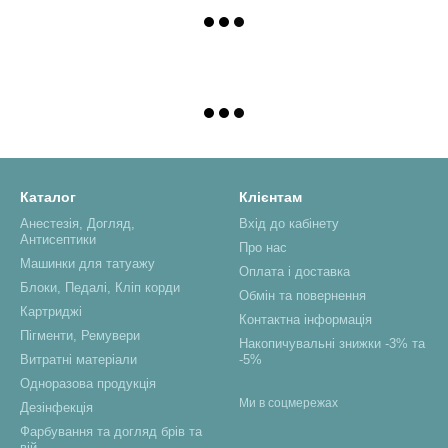
Каталог
Клієнтам
Анестезія, Догляд,
Вхід до кабінету
Антисептики
Про нас
Машинки для татуажу
Оплата і доставка
Блоки, Педалі, Кліп корди
Обмін та повернення
Картриджі
Контактна інформація
Пігменти, Ремувери
Накопичувальні знижки -3% та
Витратні матеріали
-5%
Одноразова продукція
Ми в соцмережах
Дезінфекція
Фарбування та догляд брів та
вій