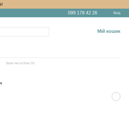
ї!
099 178 42 26
Вхід
Мій кошик
Бров паста Біла 15г.
ук