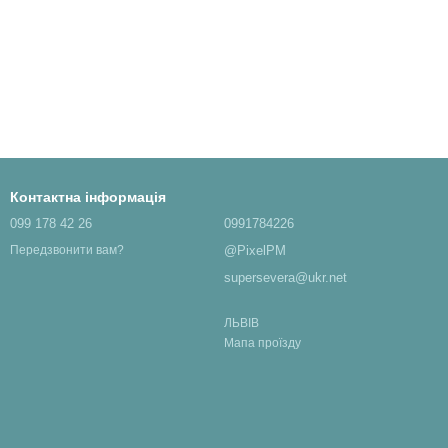
Контактна інформація
099 178 42 26
0991784226
@PixelPM
Передзвонити вам?
supersevera@ukr.net
ЛЬВІВ
Мапа проїзду